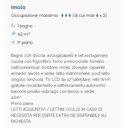
Imolo
Occupazione massima
(di cui max
x 2)
1 bagno
2
42 m
1° piano
Bagno con doccia, asciugacapelli e set asciugamani;
cucina con frigorifero, forno a microonde, fornello
(vetroceramica), bollitore, moka, stoviglie; capiente
armadio; tavolo e sedie; letto matrimoniale, pouf letto
singolo; lenzuola; TV LCD da 32''satellitare; rete Wi-Fi
gratuita; riscaldamento e raffrescamento autonomo;
balcone privato vista lago con tavolo e sedie.
42m²
Primo piano
LETTI AGGIUNTIVI / LETTINI /CULLE IN CASO DI
NECESSITA' PER OSPITE EXTRA (SE DISPONIBILI) SU
RICHIESTA